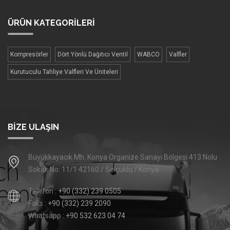
ÜRÜN
KATEGORİLERİ
Kompresörler
Dört Yönlü Dağıtıcı Ventil
WABCO
Valfler
Kurutuculu Tahliye Valfleri Ve Üniteleri
BIZE ULAŞIN
Büyükkayacık Mh. Konya Organize Sanayi Bölgesi 413 Nolu
Sokak No: 11/1 42160 / Selçuklu / Konya
Telefon :
+90 (332) 239 0505
Faks :
+90 (332) 239 2090
Whatsapp :
+90 532 623 04 74