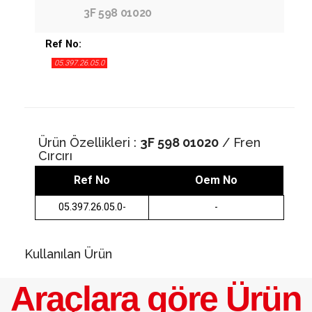
3F 598 01020
Ref No:
05.397.26.05.0
Ürün Özellikleri :
3F 598 01020
/ Fren
Cırcırı
Ref No
Oem No
05.397.26.05.0-
-
Kullanılan Ürün
Araçlara göre Ürün