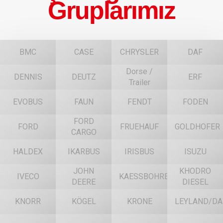
Gruplarımız
BMC
CASE
CHRYSLER
DAF
Dorse /
DENNIS
DEUTZ
ERF
Trailer
EVOBUS
FAUN
FENDT
FODEN
FORD
FORD
FRUEHAUF
GOLDHOFER
CARGO
HALDEX
IKARBUS
IRISBUS
ISUZU
JOHN
KHODRO
IVECO
KAESSBOHRER
DEERE
DIESEL
KNORR
KÖGEL
KRONE
LEYLAND/DA