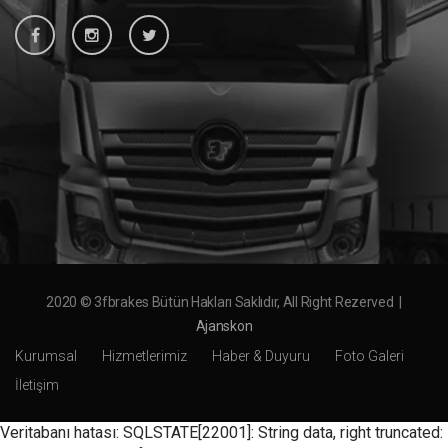
2020 © 3fbrakes Bütün Hakları Saklıdır, All Right Rezerved |
Ajanskon
Kurumsal
Hizmetlerimiz
Haber & Duyuru
Foto Galeri
İletişim
Veritabanı hatası: SQLSTATE[22001]: String data, right truncated: