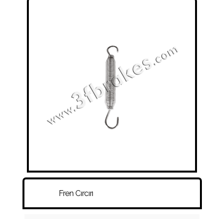
SÜSPANSIYON KÖRÜKLERI
RAKOR VE HORTUMLAR
DISK - KAMPANA - PORYA - BIJON
DIĞER
Fren Cırcırı