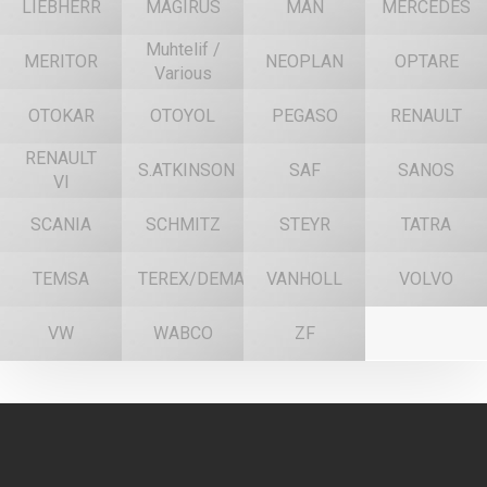
LIEBHERR
MAGIRUS
MAN
MERCEDES
Muhtelif /
MERITOR
NEOPLAN
OPTARE
Various
OTOKAR
OTOYOL
PEGASO
RENAULT
RENAULT
S.ATKINSON
SAF
SANOS
VI
SCANIA
SCHMITZ
STEYR
TATRA
TEMSA
TEREX/DEMAG
VANHOLL
VOLVO
VW
WABCO
ZF