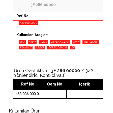
3F 286 00000
Ref No:
463 036 000 0
Kullanılan Araçlar:
DAF
FAUN
IVECO
LEYLAND/DAF
MAN
MERCEDES
RENAULT
STEYR
TEREX/DEMAG
ZF
Ürün Özellikleri :
3F 286 00000
/ 3/2
Yönlendirici Kontrol Valfi
Ref No
Oem No
İçerik
463 036 000 0-
-
Kullanılan Ürün