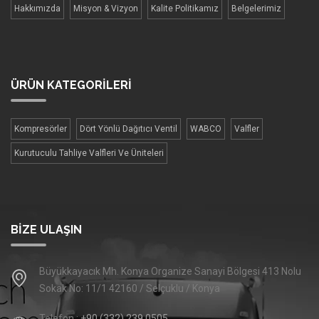
Hakkımızda
Misyon & Vizyon
Kalite Politikamız
Belgelerimiz
ÜRÜN
KATEGORİLERİ
Kompresörler
Dört Yönlü Dağıtıcı Ventil
WABCO
Valfler
Kurutuculu Tahliye Valfleri Ve Üniteleri
BIZE ULAŞIN
Büyükkayacık Mh. Konya Organize Sanayi Bölgesi 413 Nolu
Sokak No: 11/1 42160 / Selçuklu / Konya
Telefon :
+90 (332) 239 0505