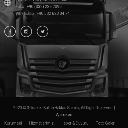
Faks :
+90 (332) 239 2090
Whatsapp :
+90 532 623 04 74
2020 © 3fbrakes Bütün Hakları Saklıdır, All Right Rezerved |
Ajanskon
Kurumsal
Hizmetlerimiz
Haber & Duyuru
Foto Galeri