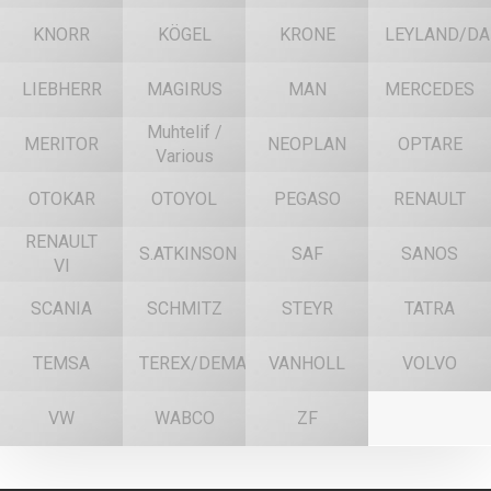
KNORR
KÖGEL
KRONE
LEYLAND/DA
LIEBHERR
MAGIRUS
MAN
MERCEDES
Muhtelif /
MERITOR
NEOPLAN
OPTARE
Various
OTOKAR
OTOYOL
PEGASO
RENAULT
RENAULT
S.ATKINSON
SAF
SANOS
VI
SCANIA
SCHMITZ
STEYR
TATRA
TEMSA
TEREX/DEMAG
VANHOLL
VOLVO
VW
WABCO
ZF