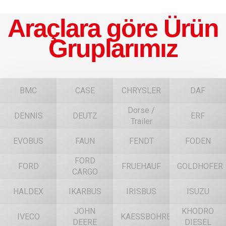
Araçlara göre Ürün
Gruplarımız
BMC
CASE
CHRYSLER
DAF
Dorse /
DENNIS
DEUTZ
ERF
Trailer
EVOBUS
FAUN
FENDT
FODEN
FORD
FORD
FRUEHAUF
GOLDHOFER
CARGO
HALDEX
IKARBUS
IRISBUS
ISUZU
JOHN
KHODRO
IVECO
KAESSBOHRER
DEERE
DIESEL