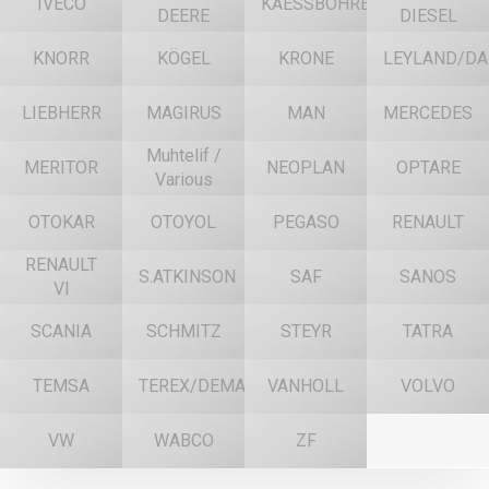
IVECO
KAESSBOHRER
DEERE
DIESEL
KNORR
KÖGEL
KRONE
LEYLAND/DA
LIEBHERR
MAGIRUS
MAN
MERCEDES
Muhtelif /
MERITOR
NEOPLAN
OPTARE
Various
OTOKAR
OTOYOL
PEGASO
RENAULT
RENAULT
S.ATKINSON
SAF
SANOS
VI
SCANIA
SCHMITZ
STEYR
TATRA
TEMSA
TEREX/DEMAG
VANHOLL
VOLVO
VW
WABCO
ZF