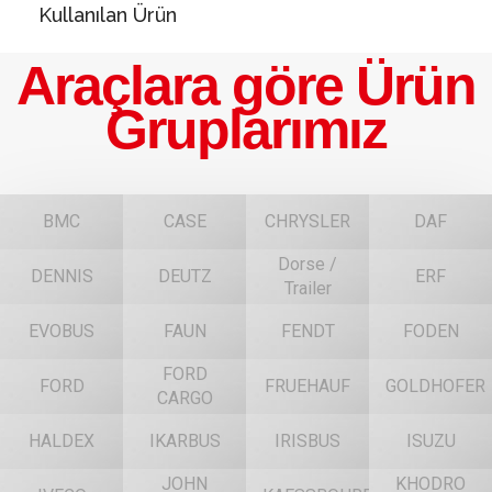
Kullanılan Ürün
Araçlara göre Ürün
Gruplarımız
BMC
CASE
CHRYSLER
DAF
Dorse /
DENNIS
DEUTZ
ERF
Trailer
EVOBUS
FAUN
FENDT
FODEN
FORD
FORD
FRUEHAUF
GOLDHOFER
CARGO
HALDEX
IKARBUS
IRISBUS
ISUZU
JOHN
KHODRO