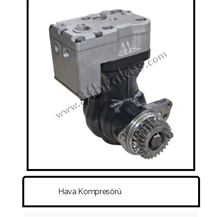
SÜSPANSIYON KÖRÜKLERI
RAKOR VE HORTUMLAR
DISK - KAMPANA - PORYA - BIJON
DIĞER
Hava Kompresörü