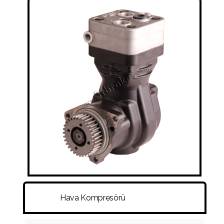
SÜSPANSIYON KÖRÜKLERI
RAKOR VE HORTUMLAR
DISK - KAMPANA - PORYA - BIJON
DIĞER
Hava Kompresörü