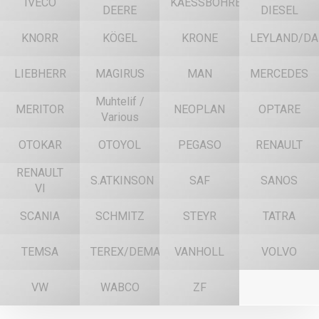
IVECO
KAESSBOHRER
DEERE
DIESEL
KNORR
KÖGEL
KRONE
LEYLAND/DA
LIEBHERR
MAGIRUS
MAN
MERCEDES
Muhtelif /
MERITOR
NEOPLAN
OPTARE
Various
OTOKAR
OTOYOL
PEGASO
RENAULT
RENAULT
S.ATKINSON
SAF
SANOS
VI
SCANIA
SCHMITZ
STEYR
TATRA
TEMSA
TEREX/DEMAG
VANHOLL
VOLVO
VW
WABCO
ZF