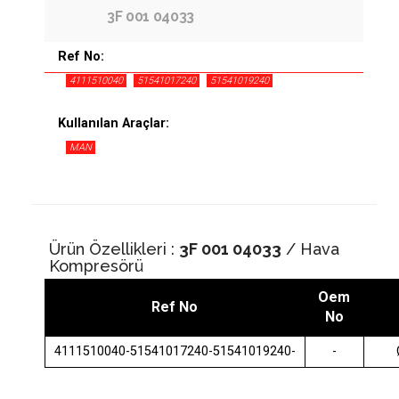
3F 001 04033
Ref No:
4111510040
51541017240
51541019240
Kullanılan Araçlar:
MAN
Ürün Özellikleri :
3F 001 04033
/ Hava
Kompresörü
Oem
Ref No
No
4111510040-51541017240-51541019240-
-