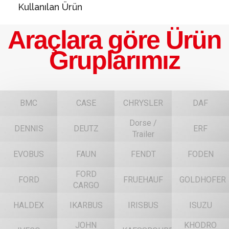
Kullanılan Ürün
Araçlara göre Ürün
Gruplarımız
BMC
CASE
CHRYSLER
DAF
Dorse /
DENNIS
DEUTZ
ERF
Trailer
EVOBUS
FAUN
FENDT
FODEN
FORD
FORD
FRUEHAUF
GOLDHOFER
CARGO
HALDEX
IKARBUS
IRISBUS
ISUZU
JOHN
KHODRO