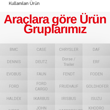
Kullanılan Ürün
Araçlara göre Ürün
Gruplarımız
BMC
CASE
CHRYSLER
DAF
Dorse /
DENNIS
DEUTZ
ERF
Trailer
EVOBUS
FAUN
FENDT
FODEN
FORD
FORD
FRUEHAUF
GOLDHOFER
CARGO
HALDEX
IKARBUS
IRISBUS
ISUZU
JOHN
KHODRO