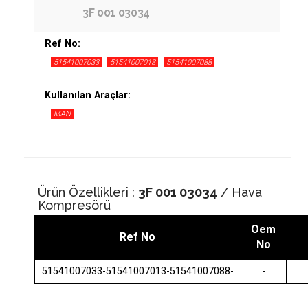
3F 001 03034
Ref No:
51541007033
51541007013
51541007088
Kullanılan Araçlar:
MAN
Ürün Özellikleri :
3F 001 03034
/ Hava
Kompresörü
Oem
Ref No
No
51541007033-51541007013-51541007088-
-