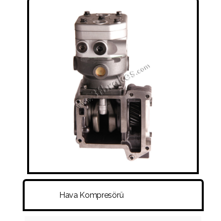
SÜSPANSIYON KÖRÜKLERI
RAKOR VE HORTUMLAR
DISK - KAMPANA - PORYA - BIJON
DIĞER
Hava Kompresörü