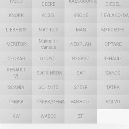
IVECO
KAESSBOHRER
DEERE
DIESEL
KNORR
KÖGEL
KRONE
LEYLAND/DA
LIEBHERR
MAGIRUS
MAN
MERCEDES
Muhtelif /
MERITOR
NEOPLAN
OPTARE
Various
OTOKAR
OTOYOL
PEGASO
RENAULT
RENAULT
S.ATKINSON
SAF
SANOS
VI
SCANIA
SCHMITZ
STEYR
TATRA
TEMSA
TEREX/DEMAG
VANHOLL
VOLVO
VW
WABCO
ZF